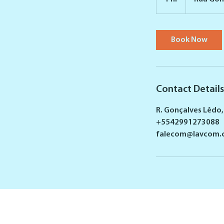
h
Book Now
Contact Details
R. Gonçalves Lêdo, 
+5542991273088
falecom@lavcom.