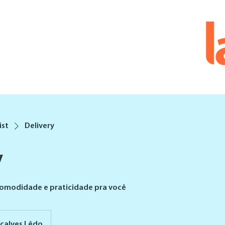
ist
Delivery
y
comodidade e praticidade pra você
çalves Lêdo