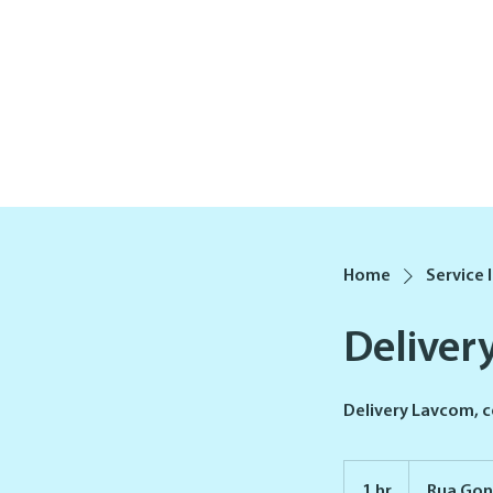
Home
Service l
Deliver
Delivery Lavcom, 
1 hr
1
Rua Gon